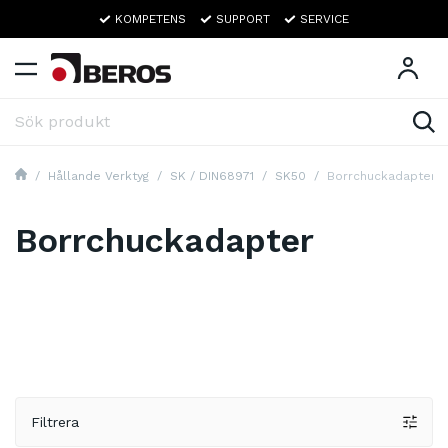
KOMPETENS
SUPPORT
SERVICE
Hållande Verktyg
SK / DIN68971
SK50
Borrchuckadapter
Borrchuckadapter
Filtrera