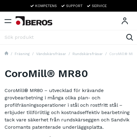
KOMPETENS
SUPPORT
SERVICE
Fräsning
Vändskärsfräsar
Rundskärsfräsar
CoroMill® MR8
CoroMill® MR80
CoroMill® MR80 – utvecklad för krävande
grovbearbetning i många olika plan- och
profilfräsningsoperationer i stål och rostfritt stål –
erbjuder tillförlitlig och kostnadseffektiv bearbetning
tack vare säkerhet från rundskärseggen och Sandvik
Coromants patenterade underläggsplatta.