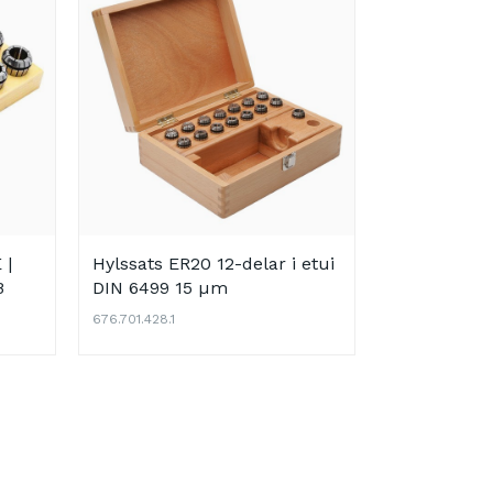
 |
Hylssats ER20 12-delar i etui
B
DIN 6499 15 µm
676.701.428.1