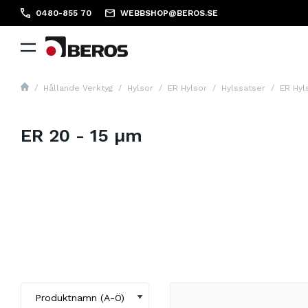
0480-855 70
WEBBSHOP@BEROS.SE
Hållande Verktyg
Hylsor
ER Hylsor
Hylssatser
ER Hyl
ER 20 - 15 µm