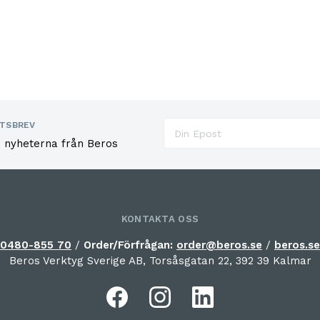
TSBREV
e nyheterna från Beros
KONTAKTA OSS
0480-855 70
/
Order/Förfrågan:
order@beros.se
/
beros.se
Beros Verktyg Sverige AB, Torsåsgatan 22, 392 39 Kalmar