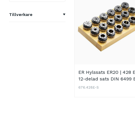
Tillverkare
Kemmler
ER Hylssats ER20 | 428 E
12-delad sats DIN 6499 
(ISO 15488 B)
676.428E-S