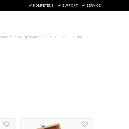
KOMPETENS
SUPPORT
SERVICE
ssatser
ER Hylssatser 15 µm
ER 20 - 15 µm