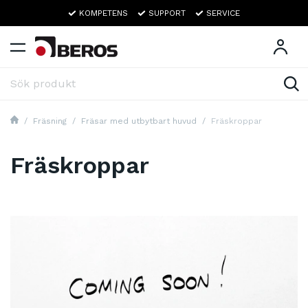
KOMPETENS
SUPPORT
SERVICE
Fräsning
Fräsar med utbytbart huvud
Fräskroppar
Fräskroppar