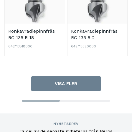
Konkavradiepinnfräs
Konkavradiepinnfräs
RC 135 R 18
RC 135 R 2
642.113518000
642.113520000
VISA FLER
NYHETSBREV
Ta del av de senaste nyheterna från Beros