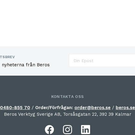
TSBREV
e nyheterna från Beros
KONTAKTA OSS
0480-855 70
/
Order/Förfrågan:
order@beros.se
/
beros.se
Beros Verktyg Sverige AB, Torsåsgatan 22, 392 39 Kalmar