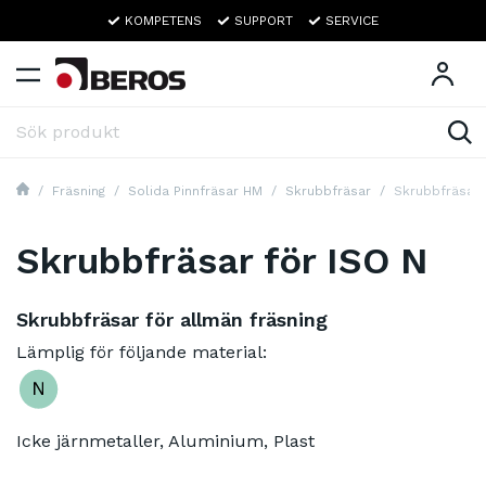
KOMPETENS
SUPPORT
SERVICE
Fräsning
Solida Pinnfräsar HM
Skrubbfräsar
Skrubbfräsar 
Skrubbfräsar för ISO N
Skrubbfräsar för allmän fräsning
Lämplig för följande material:
Icke järnmetaller, Aluminium, Plast