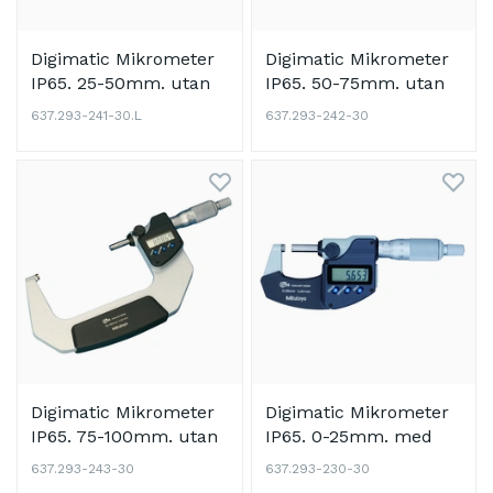
Digimatic Mikrometer
Digimatic Mikrometer
IP65. 25-50mm. utan
IP65. 50-75mm. utan
datautgång
datautgång
637.293-241-30.L
637.293-242-30
Digimatic Mikrometer
Digimatic Mikrometer
IP65. 75-100mm. utan
IP65. 0-25mm. med
datautgång
datautgång
637.293-243-30
637.293-230-30