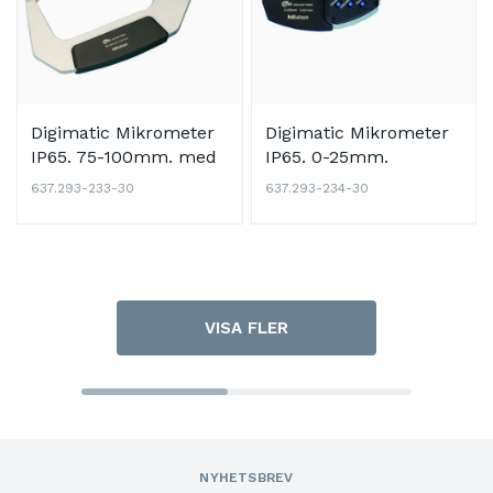
Digimatic Mikrometer
Digimatic Mikrometer
IP65. 75-100mm. med
IP65. 0-25mm.
datautgång
friktionstrumma. med
637.293-233-30
637.293-234-30
datautgång
VISA FLER
NYHETSBREV