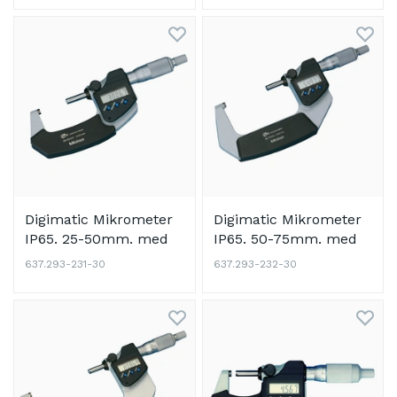
Digimatic Mikrometer
Digimatic Mikrometer
IP65. 25-50mm. med
IP65. 50-75mm. med
datautgång
datautgång
637.293-231-30
637.293-232-30