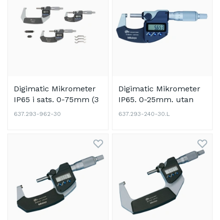
Digimatic Mikrometer
Digimatic Mikrometer
IP65 i sats. 0-75mm (3
IP65. 0-25mm. utan
st.)
datautgång
637.293-962-30
637.293-240-30.L