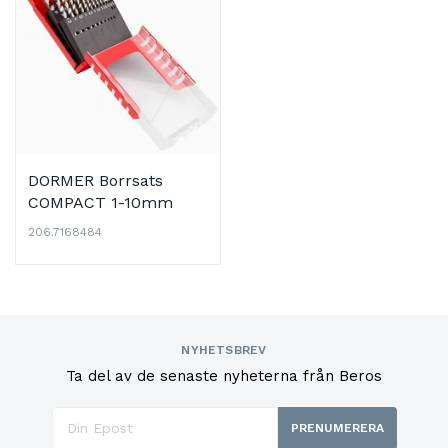
DORMER Borrsats
COMPACT 1-10mm
A087201
206.7168484
NYHETSBREV
Ta del av de senaste nyheterna från Beros
PRENUMERERA