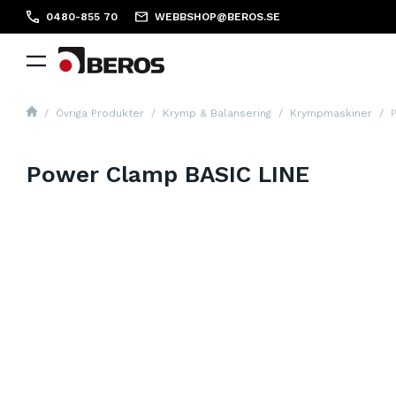
0480-855 70
WEBBSHOP@BEROS.SE
Övriga Produkter
Krymp & Balansering
Krympmaskiner
Power Clamp BASIC LINE