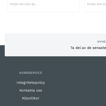
PC105-I01-C00-EU
PC106-I04-C
NYHE
Ta del av de senast
KUNDSERVICE
Integritetspolicy
Kontakta oss
Köpvillkor