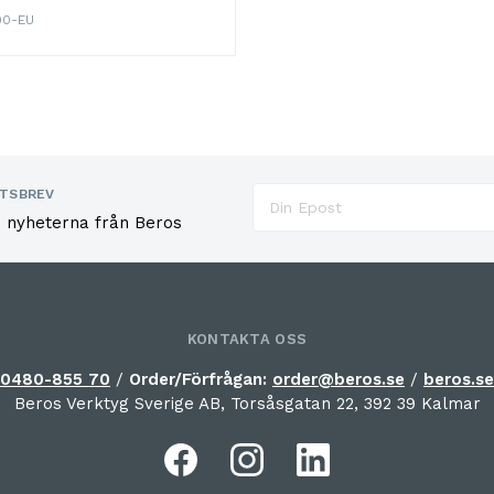
00-EU
TSBREV
e nyheterna från Beros
KONTAKTA OSS
0480-855 70
/
Order/Förfrågan:
order@beros.se
/
beros.se
Beros Verktyg Sverige AB, Torsåsgatan 22, 392 39 Kalmar