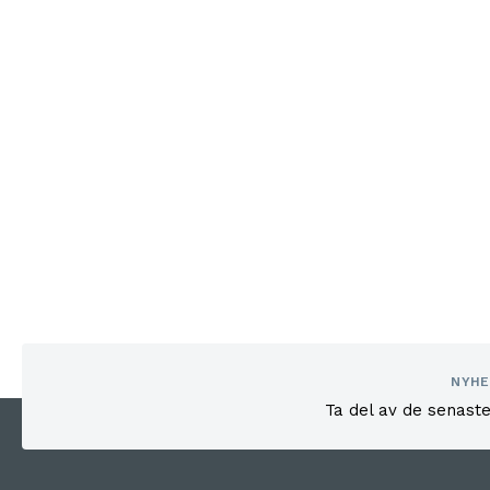
10 mm HB
12 mm HA
12 mm HB
16 mm HA
16 mm HB
20 mm HA
20 mm HB
NYHE
Ta del av de senast