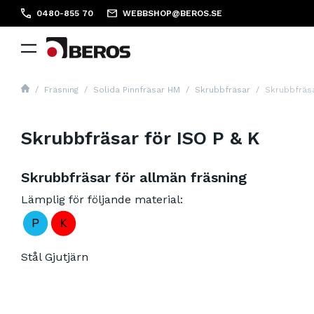
0480-855 70
WEBBSHOP@BEROS.SE
Fräsning
Solida Pinnfräsar HM
Skrubbfräsar
Skrubbfräsa
Skrubbfräsar för ISO P & K
Skrubbfräsar för allmän fräsning
Lämplig för följande material:
Stål Gjutjärn