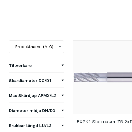
Tillverkare
Hofmann & Vratny
Skärdiameter DC/D1
4 mm
Max Skärdjup APMX/L2
6 mm
8 mm
Diameter midja DN/D3
8 mm
13 mm
EXPK1 Slotmaker Z5 2x
-
10 mm
Brukbar längd LU/L3
18 mm