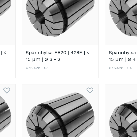
| <
Spännhylsa ER20 | 428E | <
Spännhylsa 
15 µm | Ø 3 - 2
15 µm | Ø 4 
676.428E-03
676.428E-04