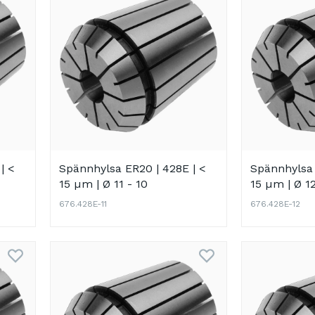
| <
Spännhylsa ER20 | 428E | <
Spännhylsa 
15 µm | Ø 11 - 10
15 µm | Ø 12
676.428E-11
676.428E-12