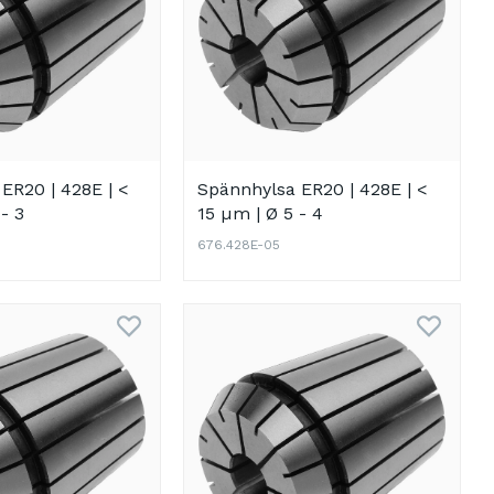
ER20 | 428E | <
Spännhylsa ER20 | 428E | <
- 3
15 µm | Ø 5 - 4
676.428E-05