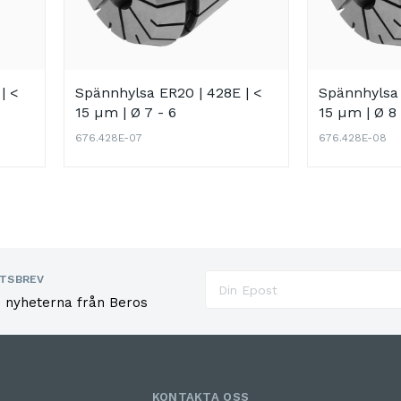
| <
Spännhylsa ER20 | 428E | <
Spännhylsa 
15 µm | Ø 7 - 6
15 µm | Ø 8 
676.428E-07
676.428E-08
TSBREV
e nyheterna från Beros
KONTAKTA OSS