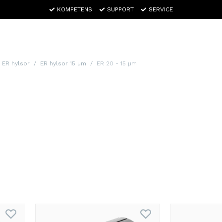
KOMPETENS
SUPPORT
SERVICE
ER hylsor
ER hylsor 15 µm
ER 20 - 15 µm