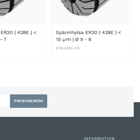
ER20 | 428E | <
Spännhylsa ER20 | 428E | <
- 7
15 µm | Ø 9 - 8
676.428E-09
PRENUMERERA
INFORMATION