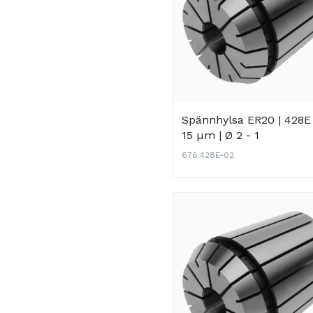
11 - 10,0
12 - 11,0
13 - 12,0
Spännhylsa ER20 | 428E 
15 µm | Ø 2 - 1
676.428E-02