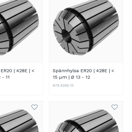
ER20 | 428E | <
Spännhylsa ER20 | 428E | <
 - 11
15 µm | Ø 13 - 12
676.428E-13