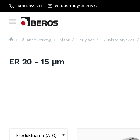
0480-855 70
WEBBSHOP@BEROS.SE
Hållande Verktyg
Hylsor
ER Hylsor
ER Hylsor styckvis
ER 20 - 15 µm