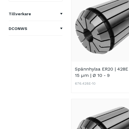
Tillverkare
Kemmler
DCONWS
2 - 1,5
3 - 2,0
4 - 3,0
Spännhylsa ER20 | 428E 
5 - 4,0
15 µm | Ø 10 - 9
6 - 5,0
676.428E-10
7 - 6,0
8 - 7,0
9 - 8,0
10 - 9,0