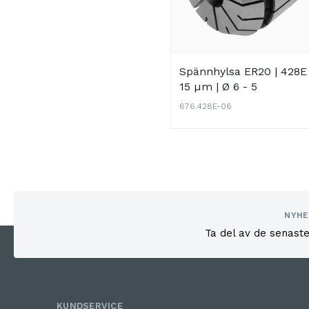
Spännhylsa ER20 | 428E 
15 µm | Ø 6 - 5
676.428E-06
NYHE
Ta del av de senast
KUNDSERVICE