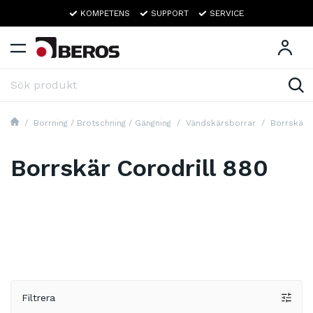
KOMPETENS
SUPPORT
SERVICE
Borrning / Brotschning / Gängning
Vändskärsborrar
Borrskär
Borrskär Corodrill 880
Filtrera