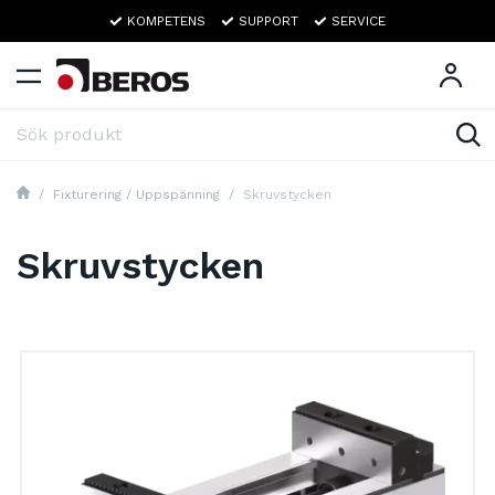
KOMPETENS
SUPPORT
SERVICE
Fixturering / Uppspänning
Skruvstycken
Skruvstycken