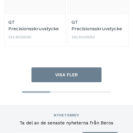
GT
GT
Precisionsskruvstycke
Precisionsskruvstycke
100x100
125x150 mm
322.40335125
322.40335150
VISA FLER
NYHETSBREV
Ta del av de senaste nyheterna från Beros