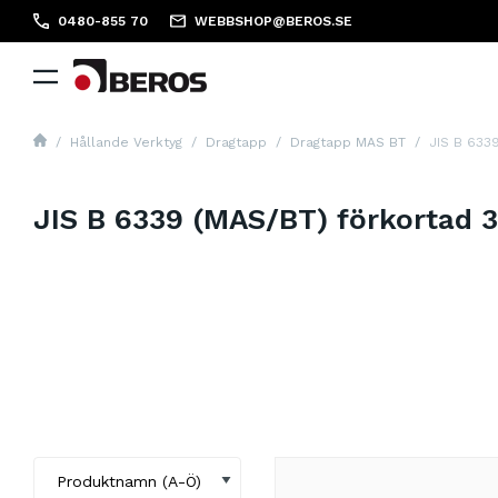
0480-855 70
WEBBSHOP@BEROS.SE
Hållande Verktyg
Dragtapp
Dragtapp MAS BT
JIS B 633
JIS B 6339 (MAS/BT) förkortad 