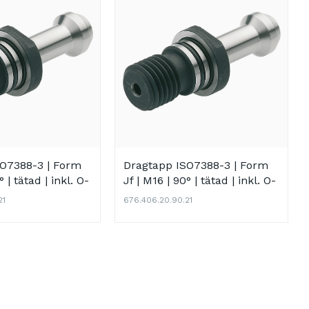
SO7388-3 | Form
Dragtapp ISO7388-3 | Form
° | tätad | inkl. O-
Jf | M16 | 90° | tätad | inkl. O-
ring
21
676.406.20.90.21