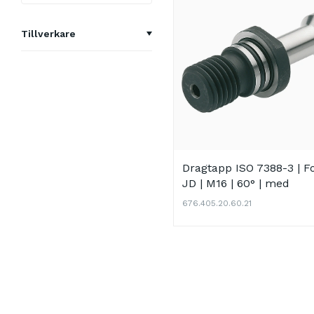
Tillverkare
Kemmler
Dragtapp ISO 7388-3 | 
JD | M16 | 60° | med
genomborrning | inkl. O-
676.405.20.60.21