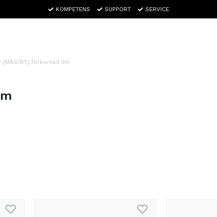
KOMPETENS
SUPPORT
SERVICE
9 (MAS/BT) förkortad 3m
3m