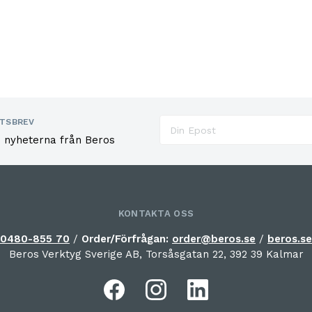
TSBREV
e nyheterna från Beros
KONTAKTA OSS
0480-855 70
/
Order/Förfrågan:
order@beros.se
/
beros.se
Beros Verktyg Sverige AB, Torsåsgatan 22, 392 39 Kalmar