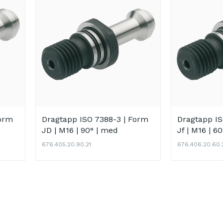
Form
Dragtapp ISO 7388-3 | Form
Dragtapp I
JD | M16 | 90° | med
Jf | M16 | 60
ring
genomborrning | inkl. O-ring
ring
676.405.20.90.21
676.406.20.60.