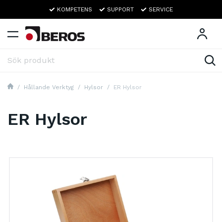
KOMPETENS
SUPPORT
SERVICE
Hållande Verktyg
Hylsor
ER Hylsor
ER Hylsor