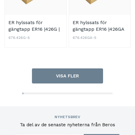
ER hylssats för
ER hylssats för
gängtapp ER16 |426G |
gängtapp ER16 |426GA
426 E | 6-delad sats
| 6-delad sats DIN 6499
676.426G-S
676.426GA-S
DIN 6499 B (ISO 15488
B (ISO 15488 B)
B)
VISA FLER
NYHETSBREV
Ta del av de senaste nyheterna från Beros