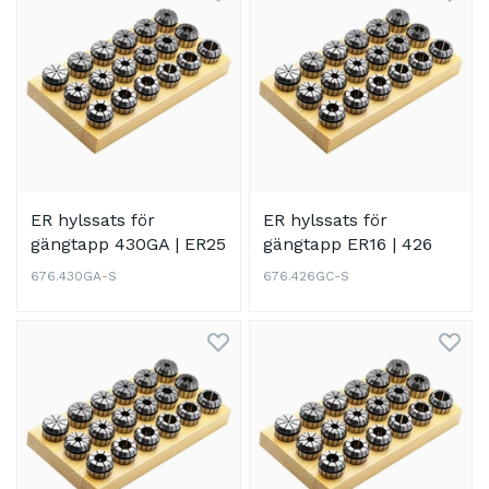
ER hylssats för
ER hylssats för
gängtapp 430GA | ER25
gängtapp ER16 | 426
| 10-delad sats DIN
GC | 6-delad sats DIN
676.430GA-S
676.426GC-S
6499 B (ISO 15488 B)
6499 B (ISO 15488 B)