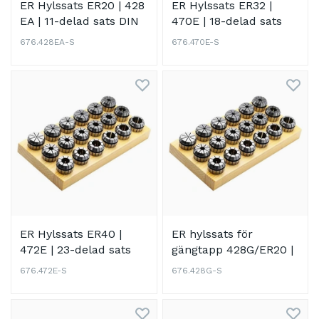
ER Hylssats ER20 | 428
ER Hylssats ER32 |
EA | 11-delad sats DIN
470E | 18-delad sats
6499 B (ISO 15488 B)
DIN 6499 B (ISO 15488
676.428EA-S
676.470E-S
B)
ER Hylssats ER40 |
ER hylssats för
472E | 23-delad sats
gängtapp 428G/ER20 |
DIN 6499 B (ISO 15488
428E | 8-delad sats
676.472E-S
676.428G-S
B)
DIN 6499 B (ISO 15488
B)