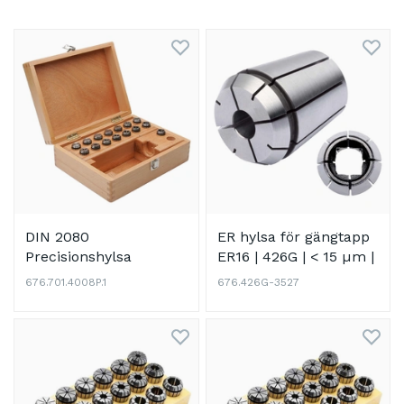
DIN 2080
ER hylsa för gängtapp
Precisionshylsa
ER16 | 426G | < 15 µm |
4008EP (ER11; 13
3,5 x 2,7
676.701.4008P.1
676.426G-3527
DELAR) i trälåda DIN
6499 (ISO 15488)