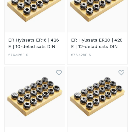
ER Hylssats ER16 | 426
ER Hylssats ER20 | 428
E | 10-delad sats DIN
E | 12-delad sats DIN
6499 B (ISO 15488 B)
6499 B (ISO 15488 B)
676.426E-S
676.428E-S