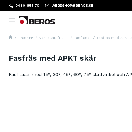
0480-855 70
WEBBSHOP@BEROS.SE
Fräsning
Vändskärsfräsar
Fasfräsar
Fasfräs med APKT 
Fasfräs med APKT skär
Fasfräsar med 15°, 30°, 45°, 60°, 75° ställvinkel och 