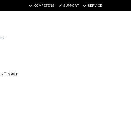
KOMPETENS
SUPPORT
SERVICE
skär
APKT skär