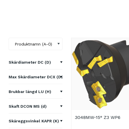
Skärdiameter DC (D)
17
Max Skärdiameter DCX (D2)
19
29
Brukbar längd LU (H)
35
36
40
Skaft DCON MS (d)
44
50
3048MW-15° Z3 WP6
Arbor 16
47
Skäreggsvinkel KAPR (K)
60
Arbor 27