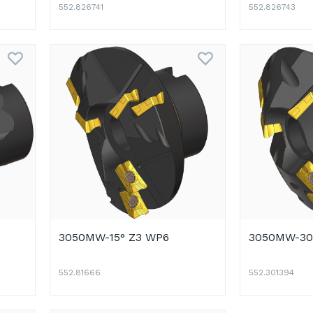
552.826741
552.826743
3050MW-15° Z3 WP6
3050MW-30
552.81666
552.301394