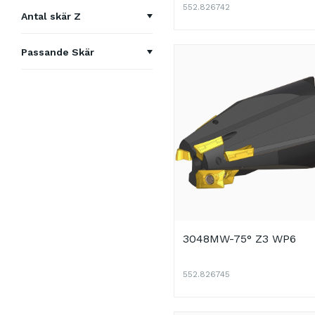
50
552.826742
15°
Antal skär Z
53
30°
6
64
Passande Skär
45°
77
APKT 1003*
60°
86
APKT 1604*
75°
92
3048MW-75° Z3 WP6
552.826745