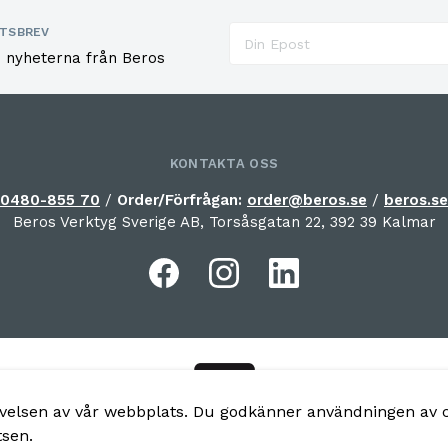
TSBREV
e nyheterna från Beros
KONTAKTA OSS
0480-855 70
/
Order/Förfrågan:
order@beros.se
/
beros.se
Beros Verktyg Sverige AB, Torsåsgatan 22, 392 39 Kalmar
levelsen av vår webbplats. Du godkänner användningen av 
tsen.