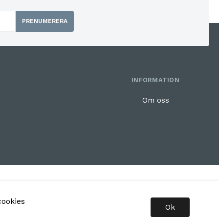
PRENUMERERA
INFORMATION
Om oss
Copyright © 2026 Beros Verktyg
cookies
Skapad med
Vendre
Ok