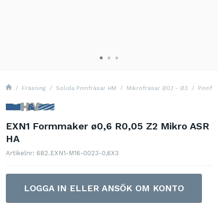
Fräsning
Solida Pinnfräsar HM
Mikrofräsar Ø0,1 - Ø3
Pinnfr
EXN1 Formmaker ø0,6 R0,05 Z2 Mikro ASR
HA
Artikelnr: 682.EXN1-M16-0023-0,6X3
LOGGA IN ELLER ANSÖK OM KONTO