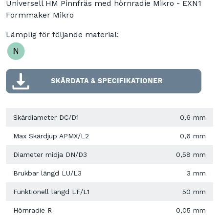
Universell HM Pinnfräs med hörnradie Mikro - EXN1
Formmaker Mikro
Lämplig för följande material:
Skärdiameter DC/D1
0,6 mm
Max Skärdjup APMX/L2
0,6 mm
Diameter midja DN/D3
0,58 mm
Brukbar längd LU/L3
3 mm
Funktionell längd LF/L1
50 mm
Hörnradie R
0,05 mm