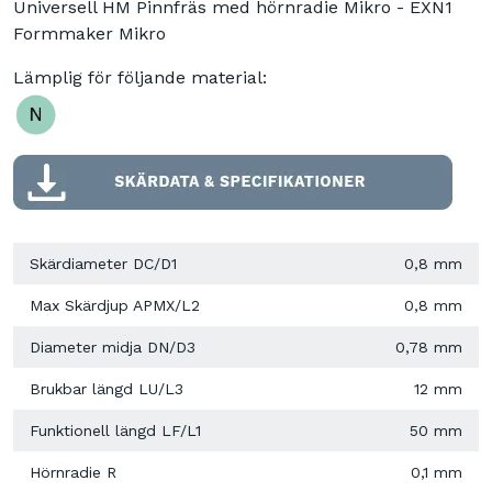
Universell HM Pinnfräs med hörnradie Mikro - EXN1
Formmaker Mikro
Lämplig för följande material:
Skärdiameter DC/D1
0,8 mm
Max Skärdjup APMX/L2
0,8 mm
Diameter midja DN/D3
0,78 mm
Brukbar längd LU/L3
12 mm
Funktionell längd LF/L1
50 mm
Hörnradie R
0,1 mm