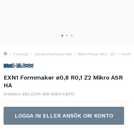
Fräsning
Solida Pinnfräsar HM
Mikrofräsar Ø0,1 - Ø3
Pinnfr
EXN1 Formmaker ø0,8 R0,1 Z2 Mikro ASR
HA
Artikelnr: 682.EXN1-M16-0063-0,8X12
LOGGA IN ELLER ANSÖK OM KONTO