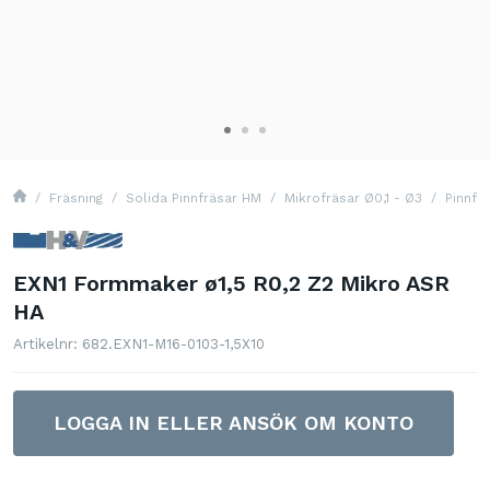
Fräsning
Solida Pinnfräsar HM
Mikrofräsar Ø0,1 - Ø3
Pinnfr
EXN1 Formmaker ø1,5 R0,2 Z2 Mikro ASR
HA
Artikelnr: 682.EXN1-M16-0103-1,5X10
LOGGA IN ELLER ANSÖK OM KONTO