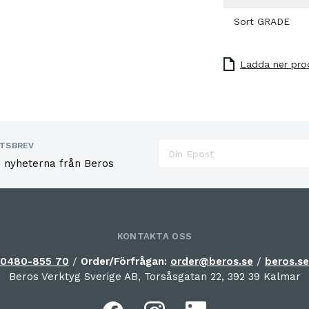
Sort GRADE
Ladda ner pro
TSBREV
e nyheterna från Beros
KONTAKTA OSS
0480-855 70
/
Order/Förfrågan:
order@beros.se
/
beros.se
Beros Verktyg Sverige AB, Torsåsgatan 22, 392 39 Kalmar