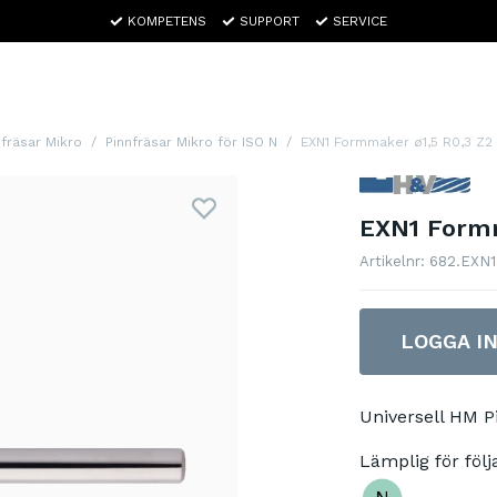
KOMPETENS
SUPPORT
SERVICE
nfräsar Mikro
Pinnfräsar Mikro för ISO N
EXN1 Formmaker ø1,5 R0,3 Z2
EXN1 Formm
Artikelnr: 682.EXN
LOGGA I
Universell HM 
Lämplig för följ