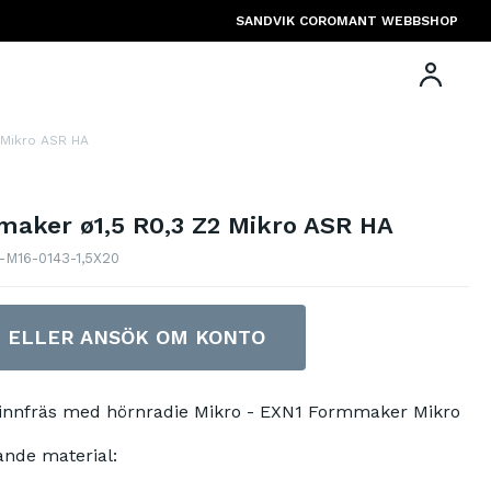
SANDVIK COROMANT WEBBSHOP
 Mikro ASR HA
aker ø1,5 R0,3 Z2 Mikro ASR HA
1-M16-0143-1,5X20
N ELLER ANSÖK OM KONTO
Pinnfräs med hörnradie Mikro - EXN1 Formmaker Mikro
ande material: