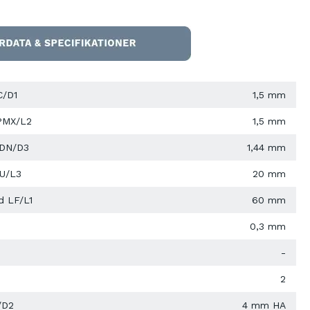
C/D1
1,5 mm
PMX/L2
1,5 mm
 DN/D3
1,44 mm
LU/L3
20 mm
d LF/L1
60 mm
0,3 mm
-
2
/D2
4 mm HA