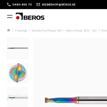
0480-855 70
WEBBSHOP@BEROS.SE
Fräsning
Solida Pinnfräsar HM
Mikrofräsar Ø0,1 - Ø3
Pin