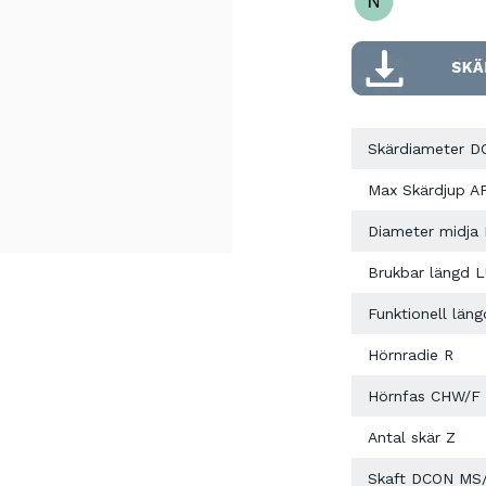
Skärdiameter D
Max Skärdjup A
Diameter midja
Brukbar längd 
Funktionell läng
Hörnradie R
Hörnfas CHW/F
Antal skär Z
Skaft DCON MS