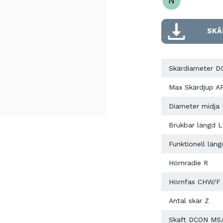
Skärdiameter D
Max Skärdjup A
Diameter midja
Brukbar längd 
Funktionell läng
Hörnradie R
Hörnfas CHW/F
Antal skär Z
Skaft DCON MS