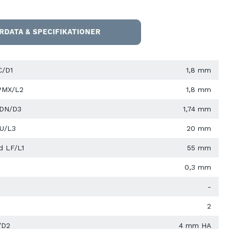
C/D1
1,8 mm
PMX/L2
1,8 mm
 DN/D3
1,74 mm
LU/L3
20 mm
d LF/L1
55 mm
0,3 mm
-
2
/D2
4 mm HA