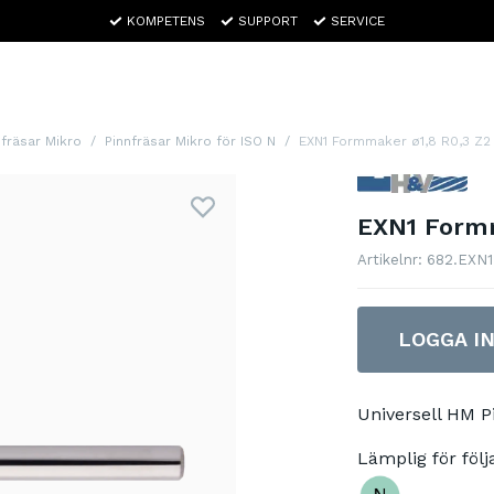
KOMPETENS
SUPPORT
SERVICE
nfräsar Mikro
Pinnfräsar Mikro för ISO N
EXN1 Formmaker ø1,8 R0,3 Z2
EXN1 Formm
Artikelnr: 682.EXN
LOGGA I
Universell HM 
Lämplig för följ