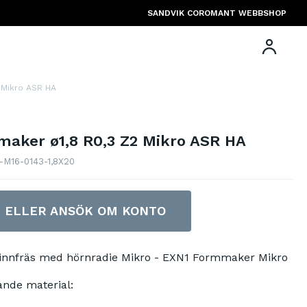
SANDVIK COROMANT WEBBSHOP
 Mikro ASR HA
aker ø1,8 R0,3 Z2 Mikro ASR HA
1-M16-0143-1,8X20
N ELLER ANSÖK OM KONTO
Pinnfräs med hörnradie Mikro - EXN1 Formmaker Mikro
ande material: