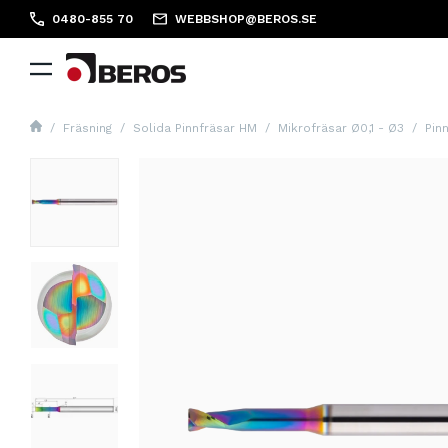
0480-855 70
WEBBSHOP@BEROS.SE
Fräsning
Solida Pinnfräsar HM
Mikrofräsar Ø0,1 - Ø3
Pin