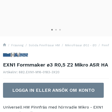
Fräsning
Solida Pinnfräsar HM
Mikrofräsar Ø0,1 - Ø3
Pinnfr
EXN1 Formmaker ø3 R0,5 Z2 Mikro ASR HA
Artikelnr: 682.EXN1-M16-0183-3X20
LOGGA IN ELLER ANSÖK OM KONTO
Universell HM Pinnfräs med hörnradie Mikro - EXN1