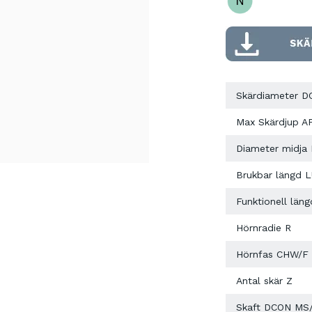
Skärdiameter D
Max Skärdjup A
Diameter midja
Brukbar längd 
Funktionell läng
Hörnradie R
Hörnfas CHW/F
Antal skär Z
Skaft DCON MS