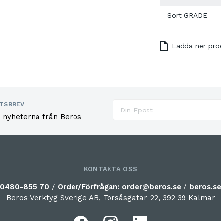
Sort GRADE
Ladda ner pro
TSBREV
e nyheterna från Beros
KONTAKTA OSS
0480-855 70
/
Order/Förfrågan:
order@beros.se
/
beros.se
Beros Verktyg Sverige AB, Torsåsgatan 22, 392 39 Kalmar