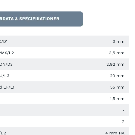
C/D1
3 mm
PMX/L2
3,5 mm
 DN/D3
2,92 mm
LU/L3
20 mm
d LF/L1
55 mm
1,5 mm
-
2
/D2
4 mm HA