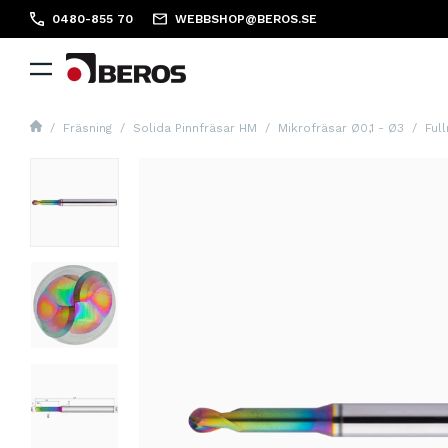
0480-855 70
WEBBSHOP@BEROS.SE
Fräsning
Solida Pinnfräsar HM
Mikrofräsar Ø0,1 - Ø3
Ful