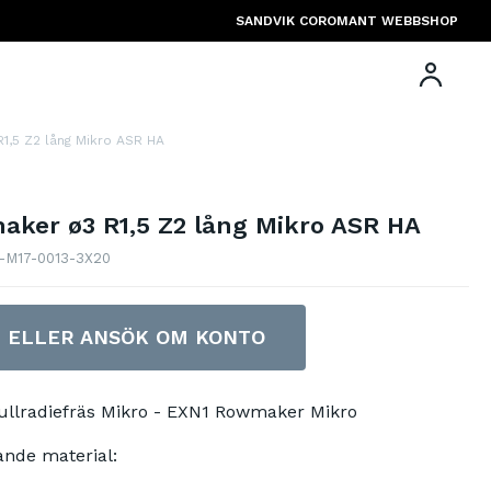
SANDVIK COROMANT WEBBSHOP
1,5 Z2 lång Mikro ASR HA
ker ø3 R1,5 Z2 lång Mikro ASR HA
1-M17-0013-3X20
N ELLER ANSÖK OM KONTO
ullradiefräs Mikro - EXN1 Rowmaker Mikro
ande material: