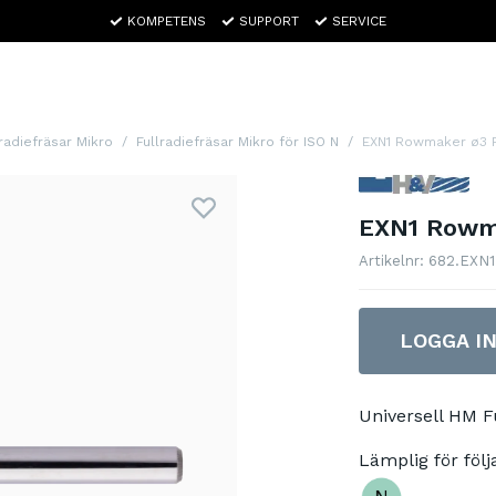
KOMPETENS
SUPPORT
SERVICE
lradiefräsar Mikro
Fullradiefräsar Mikro för ISO N
EXN1 Rowmaker ø3 R
EXN1 Rowma
Artikelnr: 682.EXN
LOGGA I
Universell HM F
Lämplig för följ