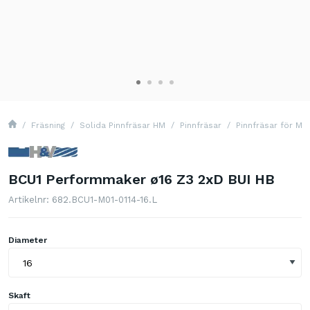
Fräsning
Solida Pinnfräsar HM
Pinnfräsar
Pinnfräsar för Mul
BCU1 Performmaker ø16 Z3 2xD BUI HB
Artikelnr: 682.BCU1-M01-0114-16.L
Diameter
Skaft