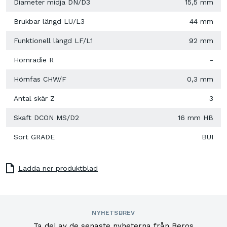
Diameter midja DN/D3
15,5 mm
Brukbar längd LU/L3
44 mm
Funktionell längd LF/L1
92 mm
Hörnradie R
-
Hörnfas CHW/F
0,3 mm
Antal skär Z
3
Skaft DCON MS/D2
16 mm HB
Sort GRADE
BUI
Ladda ner produktblad
NYHETSBREV
Ta del av de senaste nyheterna från Beros