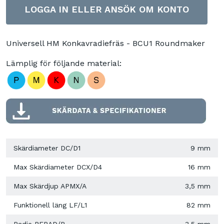
LOGGA IN ELLER ANSÖK OM KONTO
Universell HM Konkavradiefräs - BCU1 Roundmaker
Lämplig för följande material:
Skärdiameter DC/D1
9 mm
Max Skärdiameter DCX/D4
16 mm
Max Skärdjup APMX/A
3,5 mm
Funktionell läng LF/L1
82 mm
Radie PFRAD/R
3,5 mm