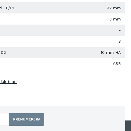
d LF/L1
92 mm
3 mm
-
3
/D2
16 mm HA
ASR
duktblad
PRENUMERERA