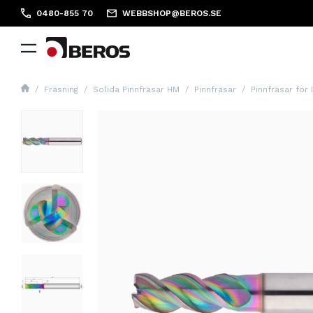
0480-855 70
WEBBSHOP@BEROS.SE
Fräsning
Solida Pinnfräsar HM
Pinnfräsar
Pinnfräsar för 