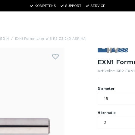
KOMPETENS
SUPPORT
SERVICE
ISO N
EXN1 Formmaker ø16 R3 Z3 2xD ASR HA
EXN1 Form
Artikelnr: 682.EXN
Diameter
Hörnradie