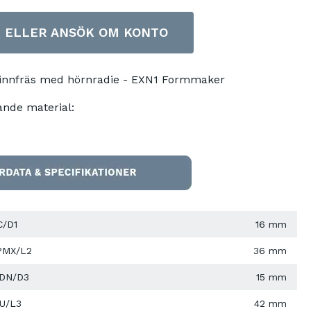
N ELLER ANSÖK OM KONTO
Pinnfräs med hörnradie - EXN1 Formmaker
ande material:
C/D1
16 mm
PMX/L2
36 mm
 DN/D3
15 mm
LU/L3
42 mm